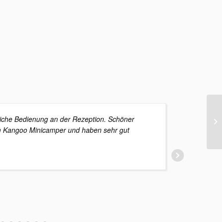
21
iche Bedienung an der Rezeption. Schöner
af
em Kangoo Minicamper und haben sehr gut
aber 