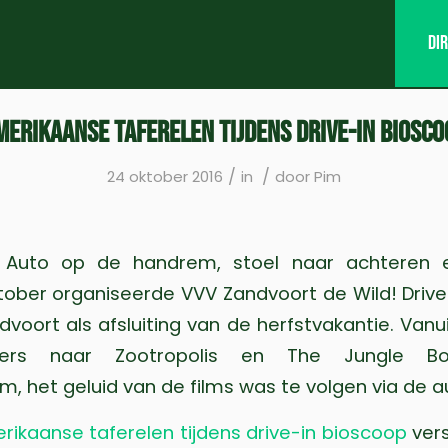
Di
merikaanse taferelen tijdens drive-in biosco
/
/
24 oktober 2016
in
door
Pim
Auto op de handrem, stoel naar achteren e
tober organiseerde VVV Zandvoort de Wild! Drive
dvoort als afsluiting van de herfstvakantie. Vanu
kers naar Zootropolis en The Jungle B
, het geluid van de films was te volgen via de au
rikaanse taferelen tijdens drive-in bioscoop
vers