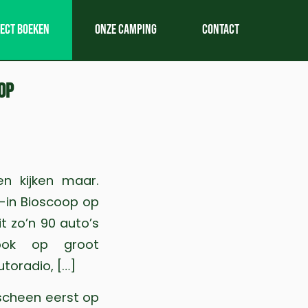
rect boeken
Onze camping
Contact
op
n kijken maar.
-in Bioscoop op
it zo’n 90 auto’s
ook op groot
toradio, […]
cheen eerst op