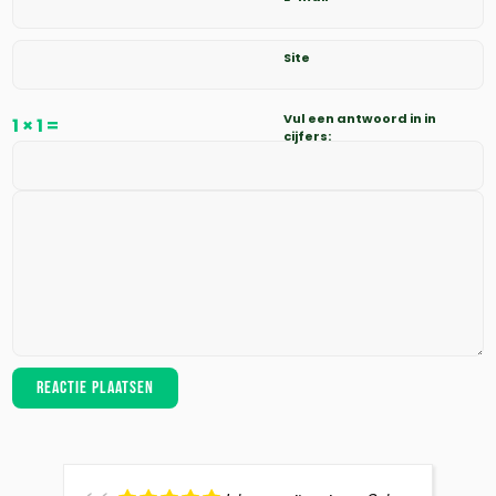
Site
Vul een antwoord in in
1 × 1 =
cijfers: