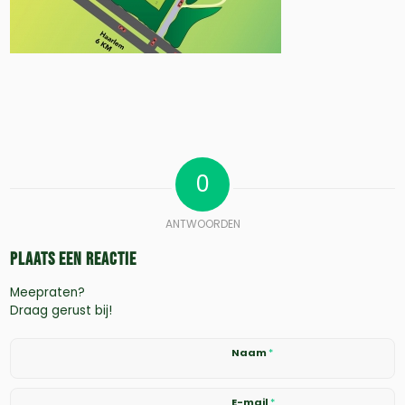
0
ANTWOORDEN
Plaats een Reactie
Meepraten?
Draag gerust bij!
Naam
*
E-mail
*