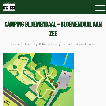
Camping Bloemendaal – Bloemendaal aan
Zee
/
/
17 maart 2017
0 Reacties
door
timopurbowo