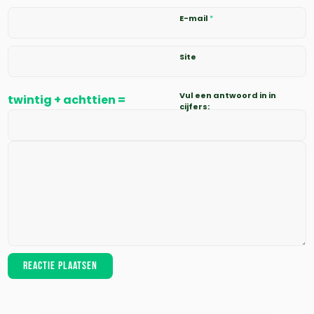
E-mail
*
Site
Vul een antwoord in in
twintig + achttien =
cijfers: