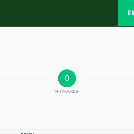
Di
0
ANTWOORDEN