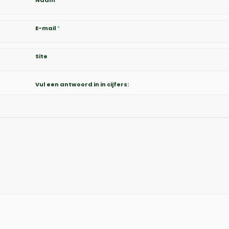
Naam
*
E-mail
*
Site
Vul een antwoord in in cijfers: