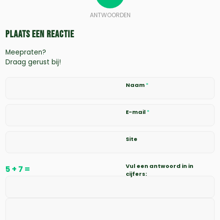
ANTWOORDEN
Plaats een Reactie
Meepraten?
Draag gerust bij!
Naam
*
E-mail
*
Site
Vul een antwoord in in
5 + 7 =
cijfers: