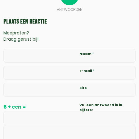
ANTWOORDEN
Plaats een Reactie
Meepraten?
Draag gerust bij!
Naam
*
E-mail
*
Site
Vul een antwoord in in
6 + een =
cijfers: